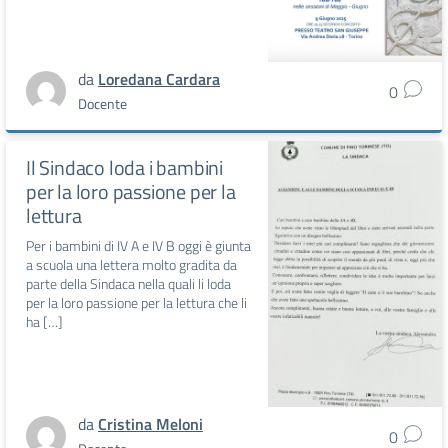
da
Loredana Cardara
0
Docente
Il Sindaco loda i bambini
per la loro passione per la
lettura
Per i bambini di IV A e IV B oggi è giunta
a scuola una lettera molto gradita da
parte della Sindaca nella quali li loda
per la loro passione per la lettura che li
ha […]
da
Cristina Meloni
0