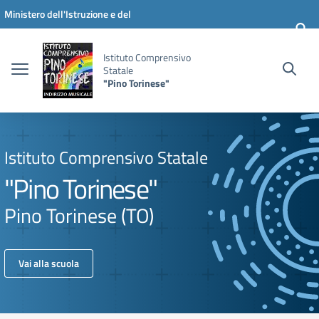
Vai ai contenuti
Vai al menu di navigazione
Vai al footer
Ministero dell'Istruzione e del
Merito
Istituto Comprensivo
Statale
"Pino Torinese"
Istituto Comprensivo Statale
"Pino Torinese"
Pino Torinese (TO)
Vai alla scuola