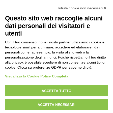
Inclusione
PNRR
Rifiuta cookie non necessari ✕
Questo sito web raccoglie alcuni
Amministrazione Trasparente
Albo Online
Invia una MAD
dati personali dei visitatori e
Privacy Policy
GDPR
Dichiarazione di accessibilità
Obiettivi di accessibilità
utenti
Seguici su:
Con il tuo consenso, noi e i nostri partner utilizziamo i cookie e
tecnologie simili per archiviare, accedere ed elaborare i dati
personali come, ad esempio, la visita al sito web o la
personalizzazione degli annunci. Poiché rispettiamo il tuo diritto
Istituto Comprensivo Pino Torinese
alla privacy, è possibile scegliere di non consentire alcuni tipi di
via Molina, 21 - 10025 Pino Torinese (TO)
cookie. Clicca su preferenze GDPR per saperne di più.
Telefono: +39 0118117260 - Email: toic85500g@istruzione.it -
PEC: toic85500g@pec.istruzione.it
Visualizza la Cookie Policy Completa
Codice meccanografico: TOIC85500G - C.F. 90018790015 - Codice univoco
uffico: UFPTCJ
ACCETTA TUTTO
Concept & Design by Designers Italia
ACCETTA NECESSARI
Sito web realizzato da Emotif | Web Advisory