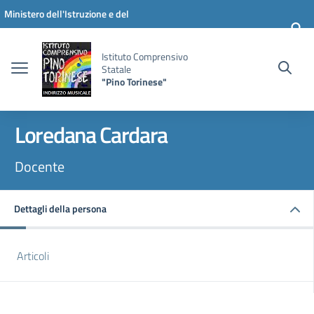
Vai ai contenuti
Vai al menu di navigazione
Vai al footer
Ministero dell'Istruzione e del
Merito
Istituto Comprensivo
Statale
"Pino Torinese"
Loredana Cardara
Docente
Dettagli della persona
Articoli