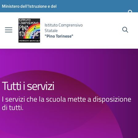
Vai ai contenuti
Vai al menu di navigazione
Vai al footer
Ministero dell'Istruzione e del
Merito
Istituto Comprensivo
Statale
"Pino Torinese"
Tutti i servizi
I servizi che la scuola mette a disposizione
di tutti.