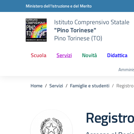
Vai ai contenuti
Vai al menu di navigazione
Vai al footer
Ministero dell'Istruzione e del Merito
Istituto Comprensivo Statale
"Pino Torinese"
Pino Torinese (TO)
Scuola
Servizi
Novità
Didattica
Amminis
Home
Servizi
Famiglie e studenti
Registro
Registro