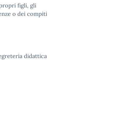
opri figli, gli
senze o dei compiti
egreteria didattica