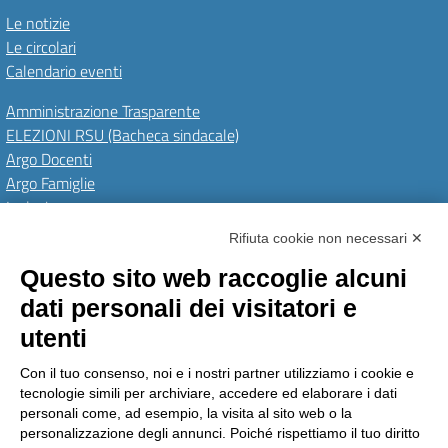
Le notizie
Le circolari
Calendario eventi
Amministrazione Trasparente
ELEZIONI RSU (Bacheca sindacale)
Argo Docenti
Argo Famiglie
Inclusione
PNRR
Rifiuta cookie non necessari ✕
Questo sito web raccoglie alcuni
Amministrazione Trasparente
Albo Online
Invia una MAD
dati personali dei visitatori e
Privacy Policy
GDPR
Dichiarazione di accessibilità
Obiettivi di accessibilità
utenti
Seguici su:
Con il tuo consenso, noi e i nostri partner utilizziamo i cookie e
tecnologie simili per archiviare, accedere ed elaborare i dati
personali come, ad esempio, la visita al sito web o la
personalizzazione degli annunci. Poiché rispettiamo il tuo diritto
Istituto Comprensivo Pino Torinese