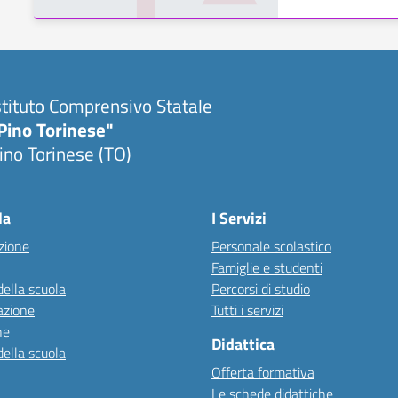
stituto Comprensivo Statale
Pino Torinese"
ino Torinese (TO)
la
I Servizi
zione
Personale scolastico
Famiglie e studenti
della scuola
Percorsi di studio
azione
Tutti i servizi
ne
Didattica
della scuola
Offerta formativa
Le schede didattiche