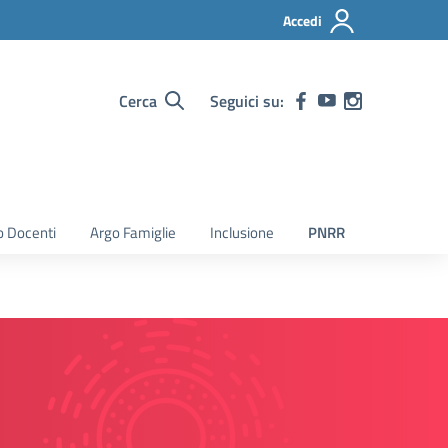
Accedi
Cerca
Seguici su:
o Docenti
Argo Famiglie
Inclusione
PNRR