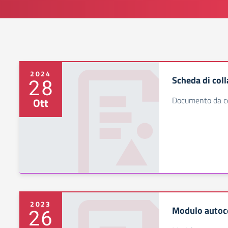
2024
Scheda di col
28
Documento da co
Ott
2023
Modulo autoce
26