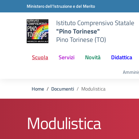
Vai ai contenuti
Vai al menu di navigazione
Vai al footer
Ministero dell'Istruzione e del Merito
Istituto Comprensivo Statale
"Pino Torinese"
Pino Torinese (TO)
Scuola
Servizi
Novità
Didattica
Amminis
Home
Documenti
Modulistica
Modulistica