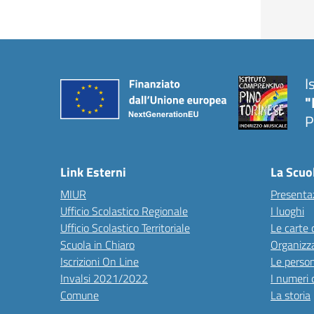
I
"
P
Link Esterni
La Scuo
MIUR
Presenta
Ufficio Scolastico Regionale
I luoghi
Ufficio Scolastico Territoriale
Le carte 
Scuola in Chiaro
Organizz
Iscrizioni On Line
Le perso
Invalsi 2021/2022
I numeri 
Comune
La storia