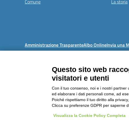
Comune
La storia
Amministrazione Trasparente
Albo Online
Invia una 
Questo sito web raccog
visitatori e utenti
Telefono: 
Codic
Con il tuo consenso, noi e i nostri partner 
ed elaborare i dati personali come, ad esem
Poiché rispettiamo il tuo diritto alla privacy
Clicca su preferenze GDPR per saperne di
Visualizza la Cookie Policy Completa