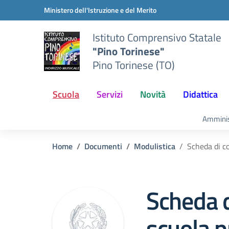
Vai ai contenuti
Vai al menu di navigazione
Vai al footer
Ministero dell'Istruzione e del Merito
Istituto Comprensivo Statale
"Pino Torinese"
Pino Torinese (TO)
Scuola
Servizi
Novità
Didattica
Amminis
Home
Documenti
Modulistica
Scheda di c
Scheda d
scuola p