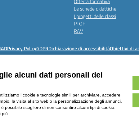
Offerta formativa
Le schede didattiche
I progetti delle classi
PTOF
RAV
MAD
Privacy Policy
GDPR
Dichiarazione di accessibilità
Obiettivi di a
Istituto Comprensivo Pino Torinese
lie alcuni dati personali dei
via Molina, 21 - 10025 Pino Torinese (TO)
+39 0118117260 - Email: toic85500g@istruzione.it - PEC: toic85500g@pec.is
e meccanografico: TOIC85500G - C.F. 90018790015 - Codice univoco uffico: 
utilizziamo i cookie e tecnologie simili per archiviare, accedere
pio, la visita al sito web o la personalizzazione degli annunci.
, è possibile scegliere di non consentire alcuni tipi di cookie.
 più.
Sito 