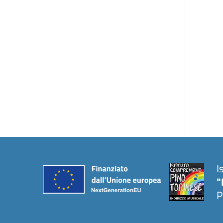
I
"
P