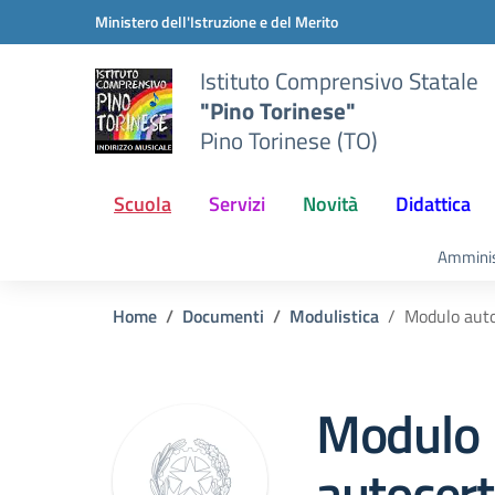
Vai ai contenuti
Vai al menu di navigazione
Vai al footer
Ministero dell'Istruzione e del Merito
Istituto Comprensivo Statale
"Pino Torinese"
Pino Torinese (TO)
Scuola
Servizi
Novità
Didattica
Amminis
Home
Documenti
Modulistica
Modulo auto
Modulo
autocert