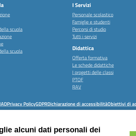
la
I Servizi
zione
Personale scolastico
Famiglie e studenti
della scuola
Percorsi di studio
azione
Tutti i servizi
ne
Didattica
della scuola
Offerta formativa
Le schede didattiche
I progetti delle classi
PTOF
RAV
MAD
Privacy Policy
GDPR
Dichiarazione di accessibilità
Obiettivi di a
Istituto Comprensivo Pino Torinese
lie alcuni dati personali dei
via Molina, 21 - 10025 Pino Torinese (TO)