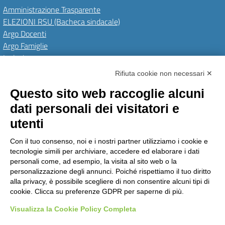
Amministrazione Trasparente
ELEZIONI RSU (Bacheca sindacale)
Argo Docenti
Argo Famiglie
Inclusione
PNRR
Rifiuta cookie non necessari ✕
Questo sito web raccoglie alcuni
Amministrazione Trasparente
Albo Online
Invia una MAD
dati personali dei visitatori e
Privacy Policy
GDPR
Dichiarazione di accessibilità
Obiettivi di accessibilità
utenti
Seguici su:
Con il tuo consenso, noi e i nostri partner utilizziamo i cookie e
tecnologie simili per archiviare, accedere ed elaborare i dati
personali come, ad esempio, la visita al sito web o la
personalizzazione degli annunci. Poiché rispettiamo il tuo diritto
Istituto Comprensivo Pino Torinese
alla privacy, è possibile scegliere di non consentire alcuni tipi di
via Molina, 21 - 10025 Pino Torinese (TO)
cookie. Clicca su preferenze GDPR per saperne di più.
Telefono: +39 0118117260 - Email: toic85500g@istruzione.it -
PEC: toic85500g@pec.istruzione.it
Visualizza la Cookie Policy Completa
Codice meccanografico: TOIC85500G - C.F. 90018790015 - Codice univoco