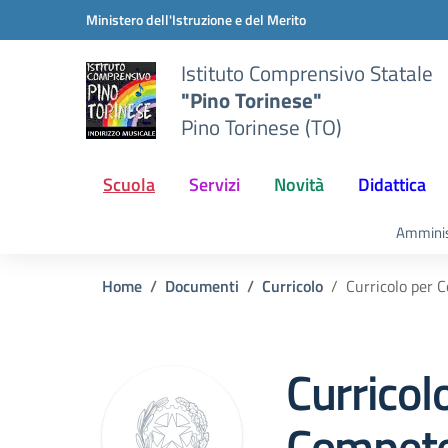
Vai ai contenuti
Vai al menu di navigazione
Vai al footer
Ministero dell'Istruzione e del Merito
Istituto Comprensivo Statale
"Pino Torinese"
Pino Torinese (TO)
Scuola
Servizi
Novità
Didattica
Amminis
Home
Documenti
Curricolo
Curricolo per 
Curricol
Compete