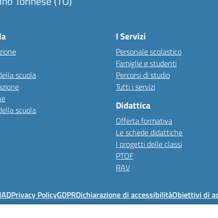
ino Torinese (TO)
la
I Servizi
zione
Personale scolastico
Famiglie e studenti
della scuola
Percorsi di studio
azione
Tutti i servizi
ne
Didattica
della scuola
Offerta formativa
Le schede didattiche
I progetti delle classi
PTOF
RAV
MAD
Privacy Policy
GDPR
Dichiarazione di accessibilità
Obiettivi di a