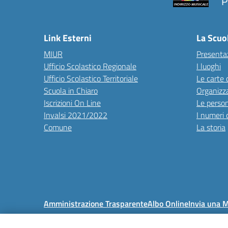
P
Link Esterni
La Scuo
MIUR
Presenta
Ufficio Scolastico Regionale
I luoghi
Ufficio Scolastico Territoriale
Le carte 
Scuola in Chiaro
Organizz
Iscrizioni On Line
Le perso
Invalsi 2021/2022
I numeri 
Comune
La storia
Amministrazione Trasparente
Albo Online
Invia una 