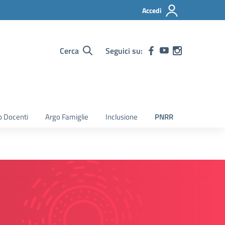
Accedi
Cerca
Seguici su:
o Docenti
Argo Famiglie
Inclusione
PNRR