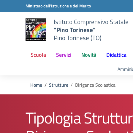
Vai ai contenuti
Vai al menu di navigazione
Vai al footer
Ministero dell'Istruzione e del Merito
Istituto Comprensivo Statale
"Pino Torinese"
Pino Torinese (TO)
Scuola
Servizi
Novità
Didattica
Amminis
Home
Strutture
Dirigenza Scolastica
Tipologia Struttur