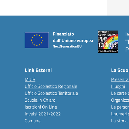
I
"
P
Link Esterni
La Scuo
MIUR
Presenta
Ufficio Scolastico Regionale
I luoghi
Ufficio Scolastico Territoriale
Le carte 
Scuola in Chiaro
Organizz
Iscrizioni On Line
Le perso
Invalsi 2021/2022
I numeri 
Comune
La storia