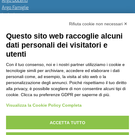
Argo Docenti
Argo Famiglie
Inclusione
PNRR
Rifiuta cookie non necessari ✕
Questo sito web raccoglie alcuni
Amministrazione Trasparente
Albo Online
Invia una MAD
dati personali dei visitatori e
Privacy Policy
GDPR
Dichiarazione di accessibilità
Obiettivi di accessibilità
utenti
Seguici su:
Con il tuo consenso, noi e i nostri partner utilizziamo i cookie e
tecnologie simili per archiviare, accedere ed elaborare i dati
personali come, ad esempio, la visita al sito web o la
personalizzazione degli annunci. Poiché rispettiamo il tuo diritto
Istituto Comprensivo Pino Torinese
alla privacy, è possibile scegliere di non consentire alcuni tipi di
via Molina, 21 - 10025 Pino Torinese (TO)
cookie. Clicca su preferenze GDPR per saperne di più.
Telefono: +39 0118117260 - Email: toic85500g@istruzione.it -
PEC: toic85500g@pec.istruzione.it
Visualizza la Cookie Policy Completa
Codice meccanografico: TOIC85500G - C.F. 90018790015 - Codice univoco
uffico: UFPTCJ
ACCETTA TUTTO
Concept & Design by Designers Italia