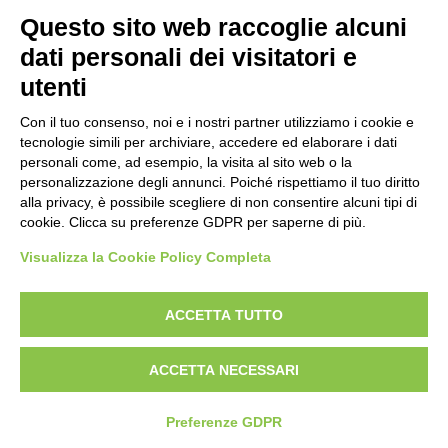
Questo sito web raccoglie alcuni
Amministrazione Trasparente
Albo Online
Invia una MAD
dati personali dei visitatori e
Privacy Policy
GDPR
Dichiarazione di accessibilità
Obiettivi di accessibilità
utenti
Seguici su:
Con il tuo consenso, noi e i nostri partner utilizziamo i cookie e
tecnologie simili per archiviare, accedere ed elaborare i dati
personali come, ad esempio, la visita al sito web o la
personalizzazione degli annunci. Poiché rispettiamo il tuo diritto
Istituto Comprensivo Pino Torinese
alla privacy, è possibile scegliere di non consentire alcuni tipi di
via Molina, 21 - 10025 Pino Torinese (TO)
cookie. Clicca su preferenze GDPR per saperne di più.
Telefono: +39 0118117260 - Email: toic85500g@istruzione.it -
PEC: toic85500g@pec.istruzione.it
Visualizza la Cookie Policy Completa
Codice meccanografico: TOIC85500G - C.F. 90018790015 - Codice univoco
uffico: UFPTCJ
ACCETTA TUTTO
Concept & Design by Designers Italia
ACCETTA NECESSARI
Sito web realizzato da Emotif | Web Advisory
Preferenze GDPR