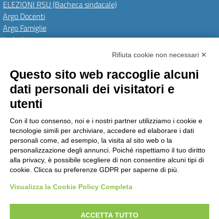
ELEZIONI RSU (Bacheca sindacale)
Argo Docenti
Argo Famiglie
Inclusione
PNRR
Rifiuta cookie non necessari ✕
Questo sito web raccoglie alcuni
Amministrazione Trasparente
Albo Online
Invia una MAD
dati personali dei visitatori e
Privacy Policy
GDPR
Dichiarazione di accessibilità
Obiettivi di accessibilità
utenti
Seguici su:
Con il tuo consenso, noi e i nostri partner utilizziamo i cookie e
tecnologie simili per archiviare, accedere ed elaborare i dati
personali come, ad esempio, la visita al sito web o la
personalizzazione degli annunci. Poiché rispettiamo il tuo diritto
Istituto Comprensivo Pino Torinese
alla privacy, è possibile scegliere di non consentire alcuni tipi di
via Molina, 21 - 10025 Pino Torinese (TO)
cookie. Clicca su preferenze GDPR per saperne di più.
Telefono: +39 0118117260 - Email: toic85500g@istruzione.it -
PEC: toic85500g@pec.istruzione.it
Visualizza la Cookie Policy Completa
Codice meccanografico: TOIC85500G - C.F. 90018790015 - Codice univoco
uffico: UFPTCJ
ACCETTA TUTTO