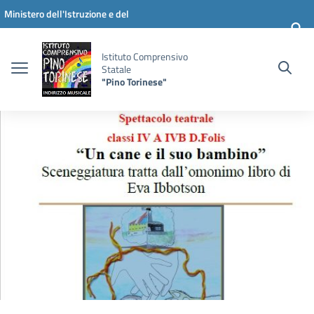
Vai ai contenuti
Vai al menu di navigazione
Vai al footer
Ministero dell'Istruzione e del
Merito
Istituto Comprensivo
Statale
"Pino Torinese"