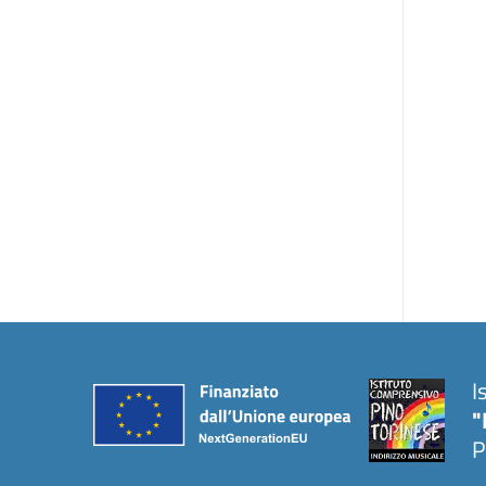
I
"
P