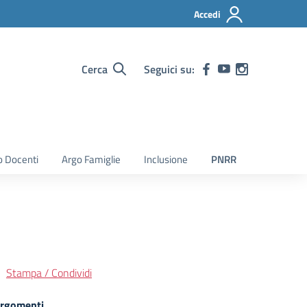
Accedi
Cerca
Seguici su:
o Docenti
Argo Famiglie
Inclusione
PNRR
Stampa / Condividi
rgomenti