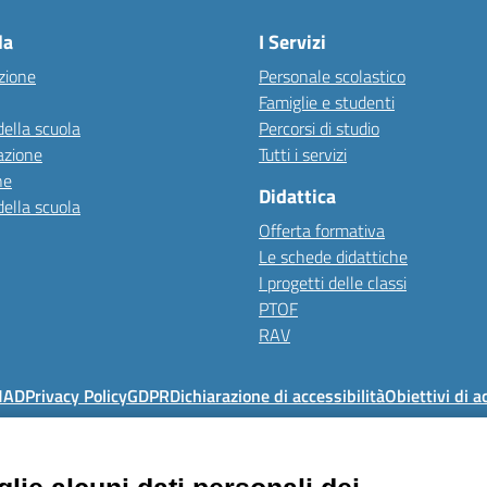
la
I Servizi
zione
Personale scolastico
Famiglie e studenti
della scuola
Percorsi di studio
azione
Tutti i servizi
ne
Didattica
della scuola
Offerta formativa
Le schede didattiche
I progetti delle classi
PTOF
RAV
MAD
Privacy Policy
GDPR
Dichiarazione di accessibilità
Obiettivi di a
Istituto Comprensivo Pino Torinese