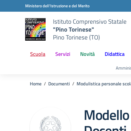
Vai ai contenuti
Vai al menu di navigazione
Vai al footer
Ministero dell'Istruzione e del Merito
Istituto Comprensivo Statale
"Pino Torinese"
Pino Torinese (TO)
Scuola
Servizi
Novità
Didattica
Amminis
Home
Documenti
Modulistica personale scol
Modello 
Docenti