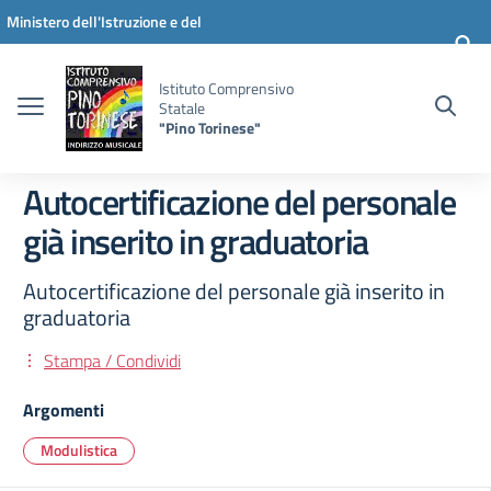
Vai ai contenuti
Vai al menu di navigazione
Vai al footer
Ministero dell'Istruzione e del
Merito
Istituto Comprensivo
Statale
"Pino Torinese"
Autocertificazione del personale
già inserito in graduatoria
Autocertificazione del personale già inserito in
graduatoria
Stampa / Condividi
Argomenti
Modulistica