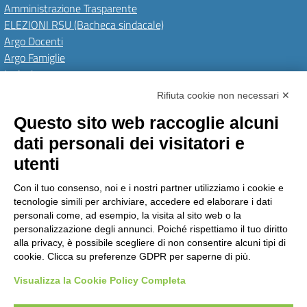
Amministrazione Trasparente
ELEZIONI RSU (Bacheca sindacale)
Argo Docenti
Argo Famiglie
Inclusione
PNRR
Rifiuta cookie non necessari ✕
Questo sito web raccoglie alcuni
Amministrazione Trasparente
Albo Online
Invia una MAD
dati personali dei visitatori e
Privacy Policy
GDPR
Dichiarazione di accessibilità
Obiettivi di accessibilità
utenti
Seguici su:
Con il tuo consenso, noi e i nostri partner utilizziamo i cookie e
tecnologie simili per archiviare, accedere ed elaborare i dati
personali come, ad esempio, la visita al sito web o la
personalizzazione degli annunci. Poiché rispettiamo il tuo diritto
Istituto Comprensivo Pino Torinese
alla privacy, è possibile scegliere di non consentire alcuni tipi di
via Molina, 21 - 10025 Pino Torinese (TO)
cookie. Clicca su preferenze GDPR per saperne di più.
Telefono: +39 0118117260 - Email: toic85500g@istruzione.it -
PEC: toic85500g@pec.istruzione.it
Visualizza la Cookie Policy Completa
Codice meccanografico: TOIC85500G - C.F. 90018790015 - Codice univoco
uffico: UFPTCJ