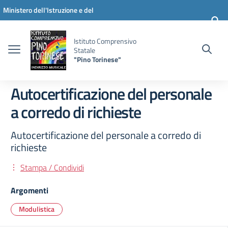
Vai ai contenuti
Vai al menu di navigazione
Vai al footer
Ministero dell'Istruzione e del
Merito
Istituto Comprensivo
Statale
"Pino Torinese"
Autocertificazione del personale
a corredo di richieste
Autocertificazione del personale a corredo di
richieste
Stampa / Condividi
Argomenti
Modulistica