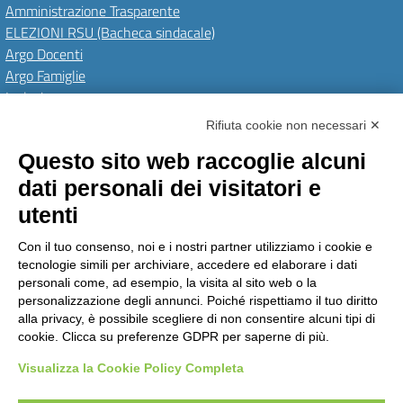
Amministrazione Trasparente
ELEZIONI RSU (Bacheca sindacale)
Argo Docenti
Argo Famiglie
Inclusione
PNRR
Rifiuta cookie non necessari ✕
Questo sito web raccoglie alcuni
Amministrazione Trasparente
Albo Online
Invia una MAD
dati personali dei visitatori e
Privacy Policy
GDPR
Dichiarazione di accessibilità
Obiettivi di accessibilità
utenti
Seguici su:
Con il tuo consenso, noi e i nostri partner utilizziamo i cookie e
tecnologie simili per archiviare, accedere ed elaborare i dati
personali come, ad esempio, la visita al sito web o la
personalizzazione degli annunci. Poiché rispettiamo il tuo diritto
Istituto Comprensivo Pino Torinese
alla privacy, è possibile scegliere di non consentire alcuni tipi di
via Molina, 21 - 10025 Pino Torinese (TO)
cookie. Clicca su preferenze GDPR per saperne di più.
Telefono: +39 0118117260 - Email: toic85500g@istruzione.it -
PEC: toic85500g@pec.istruzione.it
Visualizza la Cookie Policy Completa
Codice meccanografico: TOIC85500G - C.F. 90018790015 - Codice univoco
uffico: UFPTCJ