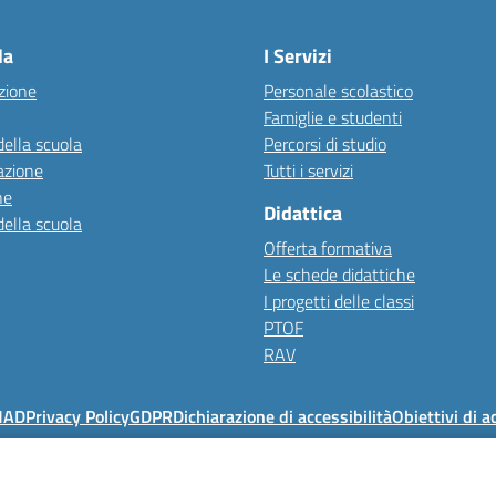
la
I Servizi
zione
Personale scolastico
Famiglie e studenti
della scuola
Percorsi di studio
azione
Tutti i servizi
ne
Didattica
della scuola
Offerta formativa
Le schede didattiche
I progetti delle classi
PTOF
RAV
MAD
Privacy Policy
GDPR
Dichiarazione di accessibilità
Obiettivi di a