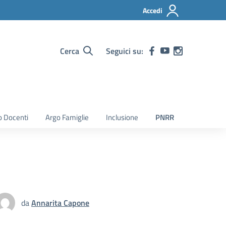
Accedi
Cerca
Seguici su:
o Docenti
Argo Famiglie
Inclusione
PNRR
da
Annarita Capone