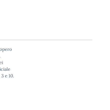
iopero
.
ei
iciale
 3 e 10.