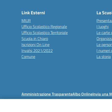
Link Esterni
La Scuo
MIUR
Presenta
Ufficio Scolastico Regionale
I luoghi
Ufficio Scolastico Territoriale
Le carte 
Scuola in Chiaro
Organizz
Iscrizioni On Line
Le perso
Invalsi 2021/2022
I numeri 
Comune
La storia
Amministrazione Trasparente
Albo Online
Invia una 