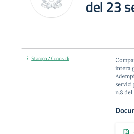
del 23 
Stampa / Condividi
Compart
intera 
Adempim
servizi
n.8 del
Docu