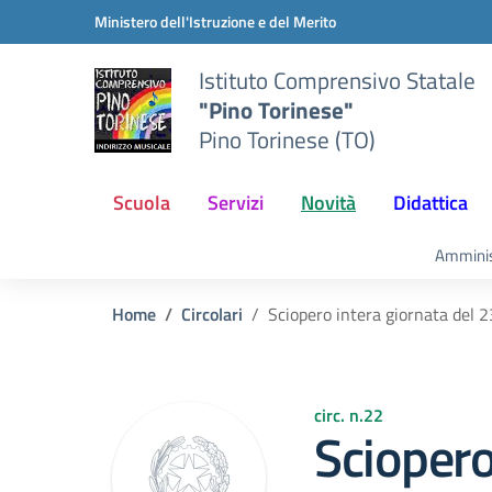
Vai ai contenuti
Vai al menu di navigazione
Vai al footer
Ministero dell'Istruzione e del Merito
Istituto Comprensivo Statale
"Pino Torinese"
Pino Torinese (TO)
Scuola
Servizi
Novità
Didattica
Amminis
Home
Circolari
Sciopero intera giornata del 
circ. n.22
Sciopero