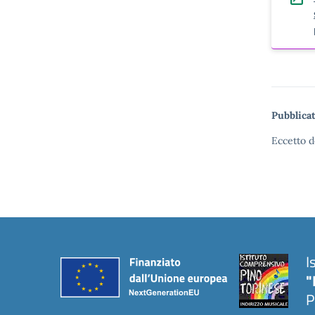
Pubblicat
Eccetto d
I
"
P