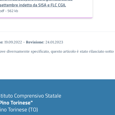
settembre indetto da SISA e FLC CGIL
pdf - 562 kb
o:
19.09.2022
-
Revisione:
24.01.2023
ove diversamente specificato, questo articolo è stato rilasciato sott
stituto Comprensivo Statale
Pino Torinese"
ino Torinese (TO)