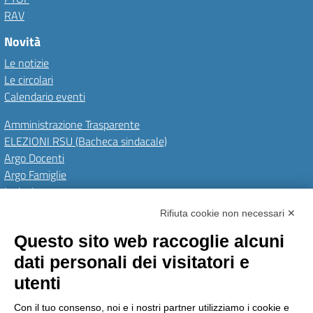
RAV
Novità
Le notizie
Le circolari
Calendario eventi
Amministrazione Trasparente
ELEZIONI RSU (Bacheca sindacale)
Argo Docenti
Argo Famiglie
Inclusione
PNRR
Rifiuta cookie non necessari ✕
Questo sito web raccoglie alcuni
Amministrazione Trasparente
Albo Online
Invia una MAD
dati personali dei visitatori e
Privacy Policy
GDPR
Dichiarazione di accessibilità
Obiettivi di accessibilità
utenti
Seguici su:
Con il tuo consenso, noi e i nostri partner utilizziamo i cookie e