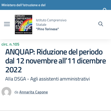
Vai ai contenuti
Vai al menu di navigazione
Vai al footer
Ministero dell'Istruzione e del
Merito
Istituto Comprensivo
Statale
"Pino Torinese"
circ. n.105
ANQUAP: Riduzione del periodo
dal 12 novembre all’11 dicembre
2022
Alla DSGA - Agli assistenti amministrativi
da
Annarita Capone