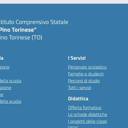
stituto Comprensivo Statale
Pino Torinese"
ino Torinese (TO)
la
I Servizi
zione
Personale scolastico
Famiglie e studenti
della scuola
Percorsi di studio
azione
Tutti i servizi
ne
Didattica
della scuola
Offerta formativa
Le schede didattiche
I progetti delle classi