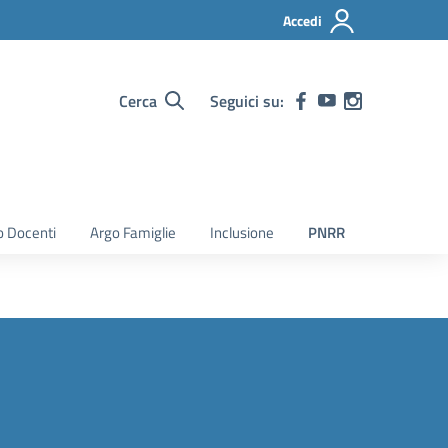
Accedi
Cerca
Seguici su:
o Docenti
Argo Famiglie
Inclusione
PNRR