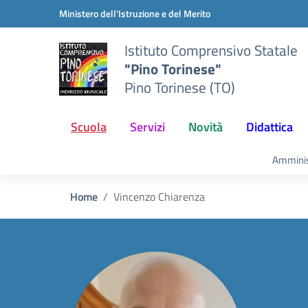
Vai ai contenuti
Vai al menu di navigazione
Vai al footer
Ministero dell'Istruzione e del Merito
Istituto Comprensivo Statale
"Pino Torinese"
Pino Torinese (TO)
Scuola
Servizi
Novità
Didattica
Amminis
Home
Vincenzo Chiarenza