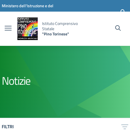
Vai ai contenuti
Vai al menu di navigazione
Vai al footer
Ministero dell'Istruzione e del
Merito
Istituto Comprensivo
Statale
"Pino Torinese"
Notizie
FILTRI