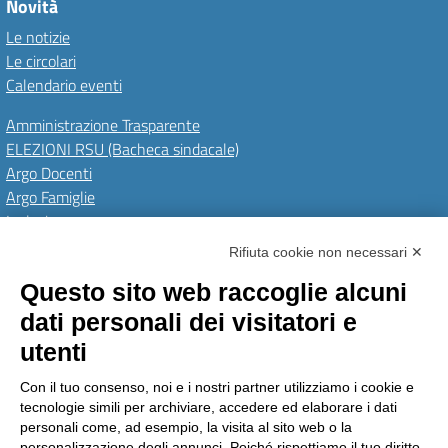
Novità
Le notizie
Le circolari
Calendario eventi
Amministrazione Trasparente
ELEZIONI RSU (Bacheca sindacale)
Argo Docenti
Argo Famiglie
Inclusione
PNRR
Rifiuta cookie non necessari ✕
Questo sito web raccoglie alcuni
Amministrazione Trasparente
Albo Online
Invia una MAD
dati personali dei visitatori e
Privacy Policy
GDPR
Dichiarazione di accessibilità
Obiettivi di accessibilità
utenti
Seguici su:
Con il tuo consenso, noi e i nostri partner utilizziamo i cookie e
tecnologie simili per archiviare, accedere ed elaborare i dati
personali come, ad esempio, la visita al sito web o la
personalizzazione degli annunci. Poiché rispettiamo il tuo diritto