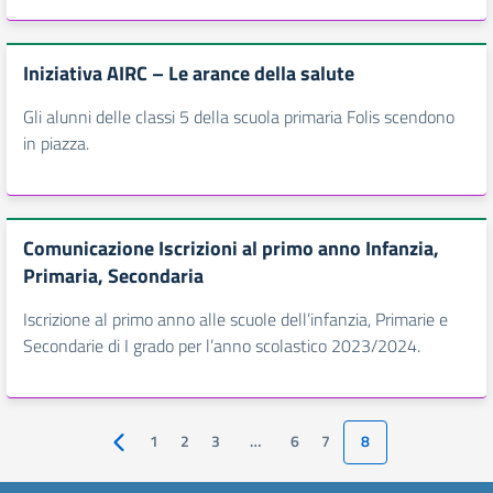
Iniziativa AIRC – Le arance della salute
Gli alunni delle classi 5 della scuola primaria Folis scendono
in piazza.
Comunicazione Iscrizioni al primo anno Infanzia,
Primaria, Secondaria
Iscrizione al primo anno alle scuole dell’infanzia, Primarie e
Secondarie di I grado per l’anno scolastico 2023/2024.
1
2
3
…
6
7
8
Pagina precedente