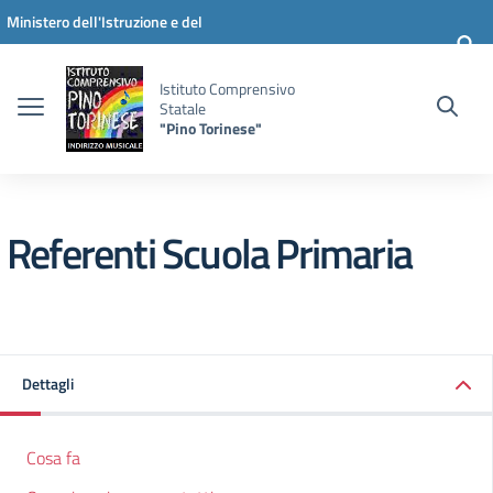
Vai ai contenuti
Vai al menu di navigazione
Vai al footer
Ministero dell'Istruzione e del
Merito
Istituto Comprensivo
Statale
"Pino Torinese"
Referenti Scuola Primaria
Dettagli
Cosa fa