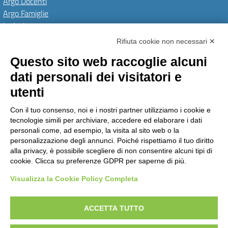
Argo Docenti
Argo Famiglie
Inclusione
PNRR
Rifiuta cookie non necessari ✕
Questo sito web raccoglie alcuni
Amministrazione Trasparente
Albo Online
Invia una MAD
dati personali dei visitatori e
Privacy Policy
GDPR
Dichiarazione di accessibilità
Obiettivi di accessibilità
utenti
Seguici su:
Con il tuo consenso, noi e i nostri partner utilizziamo i cookie e
tecnologie simili per archiviare, accedere ed elaborare i dati
personali come, ad esempio, la visita al sito web o la
personalizzazione degli annunci. Poiché rispettiamo il tuo diritto
Istituto Comprensivo Pino Torinese
alla privacy, è possibile scegliere di non consentire alcuni tipi di
via Molina, 21 - 10025 Pino Torinese (TO)
cookie. Clicca su preferenze GDPR per saperne di più.
Telefono: +39 0118117260 - Email: toic85500g@istruzione.it -
PEC: toic85500g@pec.istruzione.it
Visualizza la Cookie Policy Completa
Codice meccanografico: TOIC85500G - C.F. 90018790015 - Codice univoco
uffico: UFPTCJ
ACCETTA TUTTO
Concept & Design by Designers Italia