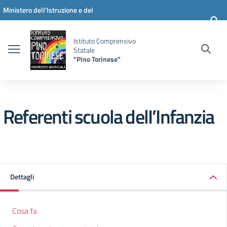
Vai ai contenuti
Vai al menu di navigazione
Vai al footer
Ministero dell'Istruzione e del
Merito
Istituto Comprensivo
Statale
"Pino Torinese"
Referenti scuola delI’Infanzia
Dettagli
Cosa fa