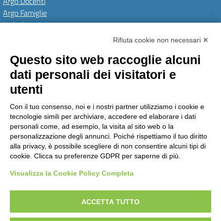
Argo Docenti
Argo Famiglie
Inclusione
PNRR
Rifiuta cookie non necessari ✕
Questo sito web raccoglie alcuni
Amministrazione Trasparente
Albo Online
Invia una MAD
dati personali dei visitatori e
Privacy Policy
GDPR
Dichiarazione di accessibilità
Obiettivi di accessibilità
utenti
Seguici su:
Con il tuo consenso, noi e i nostri partner utilizziamo i cookie e
tecnologie simili per archiviare, accedere ed elaborare i dati
personali come, ad esempio, la visita al sito web o la
personalizzazione degli annunci. Poiché rispettiamo il tuo diritto
Istituto Comprensivo Pino Torinese
alla privacy, è possibile scegliere di non consentire alcuni tipi di
via Molina, 21 - 10025 Pino Torinese (TO)
cookie. Clicca su preferenze GDPR per saperne di più.
Telefono: +39 0118117260 - Email: toic85500g@istruzione.it -
PEC: toic85500g@pec.istruzione.it
Visualizza la Cookie Policy Completa
Codice meccanografico: TOIC85500G - C.F. 90018790015 - Codice univoco
uffico: UFPTCJ
ACCETTA TUTTO
Concept & Design by Designers Italia