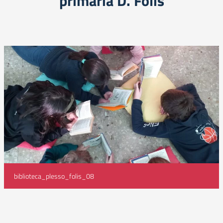
primaria D. Folis
biblioteca_plesso_folis_08