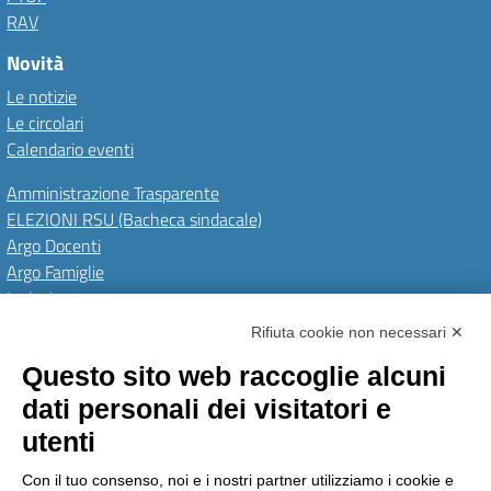
RAV
Novità
Le notizie
Le circolari
Calendario eventi
Amministrazione Trasparente
ELEZIONI RSU (Bacheca sindacale)
Argo Docenti
Argo Famiglie
Inclusione
PNRR
Rifiuta cookie non necessari ✕
Questo sito web raccoglie alcuni
Amministrazione Trasparente
Albo Online
Invia una MAD
dati personali dei visitatori e
Privacy Policy
GDPR
Dichiarazione di accessibilità
Obiettivi di accessibilità
utenti
Seguici su:
Con il tuo consenso, noi e i nostri partner utilizziamo i cookie e