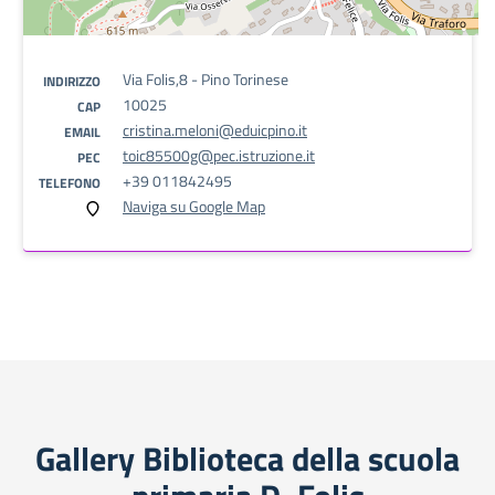
Via Folis,8 - Pino Torinese
INDIRIZZO
10025
CAP
cristina.meloni@eduicpino.it
EMAIL
toic85500g@pec.istruzione.it
PEC
+39 011842495
TELEFONO
Naviga su Google Map
Gallery Biblioteca della scuola